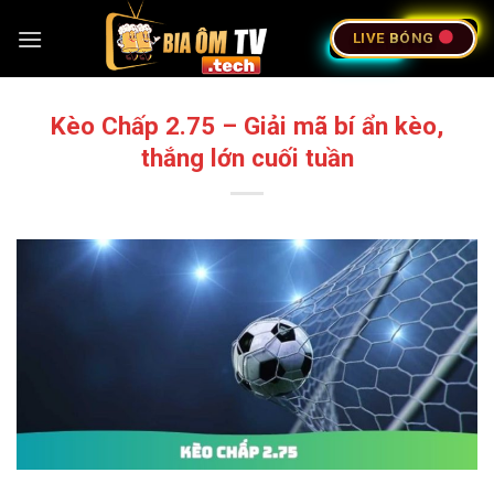
Bỏ
LIVE BÓNG
qua
nội
dung
Kèo Chấp 2.75 – Giải mã bí ẩn kèo,
thắng lớn cuối tuần