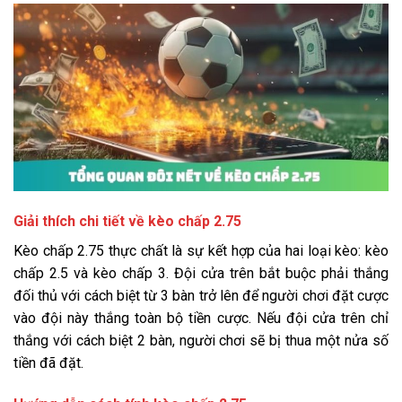
Giải thích chi tiết về kèo chấp 2.75
Kèo chấp 2.75 thực chất là sự kết hợp của hai loại kèo: kèo
chấp 2.5 và kèo chấp 3. Đội cửa trên bắt buộc phải thắng
đối thủ với cách biệt từ 3 bàn trở lên để người chơi đặt cược
vào đội này thắng toàn bộ tiền cược. Nếu đội cửa trên chỉ
thắng với cách biệt 2 bàn, người chơi sẽ bị thua một nửa số
tiền đã đặt.