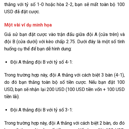
thắng với tỷ số 1-0 hoặc hòa 2-2, bạn sẽ mất toàn bộ 100
USD đã đặt cược.
Một vài ví dụ minh họa
Giả sử bạn đặt cược vào trận đấu giữa đội A (cửa trên) và
đội B (cửa dưới) với kèo chấp 2.75. Dưới đây là một số tình
huống cụ thể để bạn dễ hình dung:
Đội A thắng đội B với tỷ số 4-1:
Trong trường hợp này, đội A thắng với cách biệt 3 bàn (4-1),
do đó bạn thắng toàn bộ số tiền cược. Nếu bạn đặt 100
USD, bạn sẽ nhận lại 200 USD (100 USD tiền vốn + 100 USD
tiền lãi).
Đội A thắng đội B với tỷ số 3-1:
Trong trường hợp này, đội A thắng với cách biệt 2 bàn, do đó