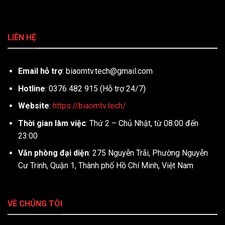
LIÊN HỆ
Email hỗ trợ
:
biaomtv.tech@gmail.com
Hotline
: 0376 482 915 (Hỗ trợ 24/7)
Website
:
https://biaomtv.tech/
Thời gian làm việc
: Thứ 2 – Chủ Nhật, từ 08:00 đến
23:00
Văn phòng đại diện
: 275 Nguyễn Trãi, Phường Nguyễn
Cư Trinh, Quận 1, Thành phố Hồ Chí Minh, Việt Nam
VỀ CHÚNG TÔI