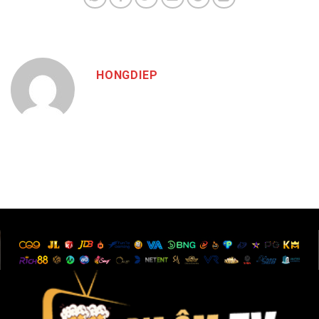
HONGDIEP