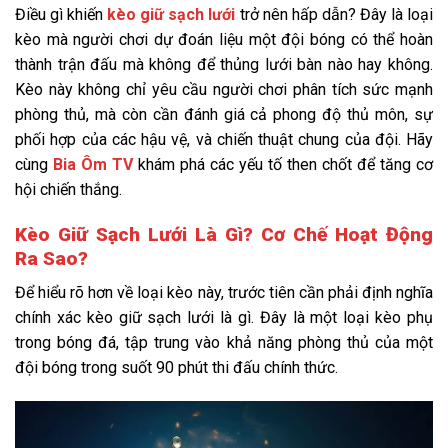
Điều gì khiến
kèo giữ sạch lưới
trở nên hấp dẫn? Đây là loại
kèo mà người chơi dự đoán liệu một đội bóng có thể hoàn
thành trận đấu mà không để thủng lưới bàn nào hay không.
Kèo này không chỉ yêu cầu người chơi phân tích sức mạnh
phòng thủ, mà còn cần đánh giá cả phong độ thủ môn, sự
phối hợp của các hậu vệ, và chiến thuật chung của đội. Hãy
cùng
Bia Ôm TV
khám phá các yếu tố then chốt để tăng cơ
hội chiến thắng.
Kèo Giữ Sạch Lưới Là Gì? Cơ Chế Hoạt Động
Ra Sao?
Để hiểu rõ hơn về loại kèo này, trước tiên cần phải định nghĩa
chính xác kèo giữ sạch lưới là gì. Đây là một loại kèo phụ
trong bóng đá, tập trung vào khả năng phòng thủ của một
đội bóng trong suốt 90 phút thi đấu chính thức.