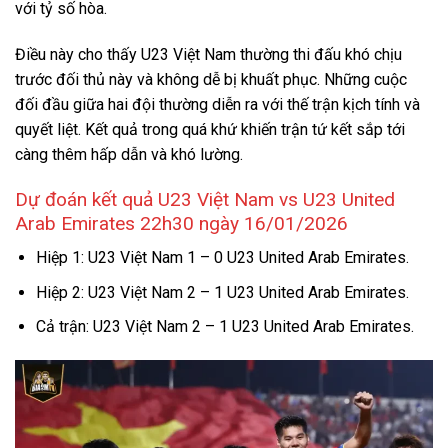
với tỷ số hòa.
Điều này cho thấy U23 Việt Nam thường thi đấu khó chịu
trước đối thủ này và không dễ bị khuất phục. Những cuộc
đối đầu giữa hai đội thường diễn ra với thế trận kịch tính và
quyết liệt. Kết quả trong quá khứ khiến trận tứ kết sắp tới
càng thêm hấp dẫn và khó lường.
Dự đoán kết quả U23 Việt Nam vs U23 United
Arab Emirates 22h30 ngày 16/01/2026
Hiệp 1: U23 Việt Nam 1 – 0 U23 United Arab Emirates.
Hiệp 2: U23 Việt Nam 2 – 1 U23 United Arab Emirates.
Cả trận: U23 Việt Nam 2 – 1 U23 United Arab Emirates.