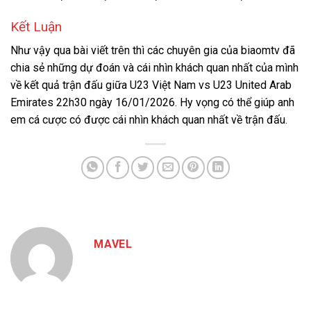
Kết Luận
Như vậy qua bài viết trên thì các chuyên gia của biaomtv đã
chia sẻ những dự đoán và cái nhìn khách quan nhất của mình
về kết quả trận đấu giữa U23 Việt Nam vs U23 United Arab
Emirates 22h30 ngày 16/01/2026. Hy vọng có thể giúp anh
em cá cược có được cái nhìn khách quan nhất về trận đấu.
MAVEL